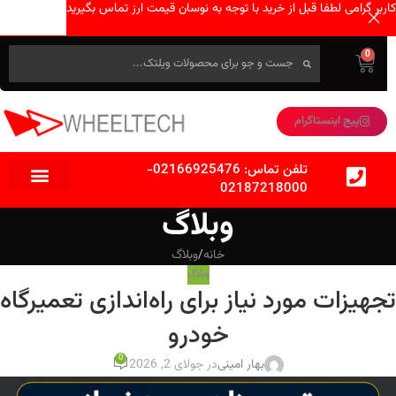
کاربر گرامی لطفا قبل از خرید با توجه به نوسان قیمت ارز تماس بگیرید
0
پیج اینستاگرام
تلفن تماس:
02166925476
-
02187218000
وبلاگ
خانه
وبلاگ
وبلاگ
تجهیزات مورد نیاز برای راه‌اندازی تعمیرگاه
خودرو
0
بهار امینی
در جولای 2, 2026