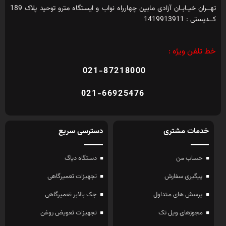
تهــران خیـابـان آزادی مابین چهارراه نواب و ایستگاه مترو توحید پلاک 189
کــدپستی : 1419913911
خط تلفن ویژه :
021-87218000
021-66925476
خدمات مشتری
دسترسی سریع
حساب من
دستگاه دیاگ
پیگیری سفارش
تجهیزات تعمیرگاهی
پرسش های متداول
جک بالابر تعمیرگاهی
مجوزهای ویل تک
تجهیزات تعویض روغن