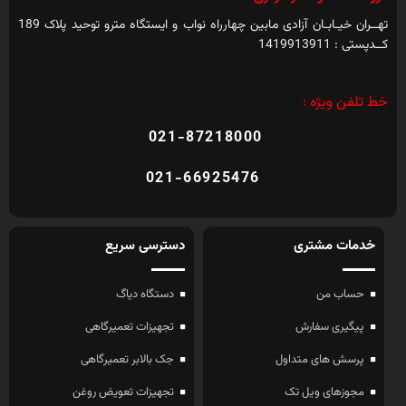
تهــران خیـابـان آزادی مابین چهارراه نواب و ایستگاه مترو توحید پلاک 189
کــدپستی : 1419913911
خط تلفن ویژه :
021-87218000
021-66925476
خدمات مشتری
دسترسی سریع
حساب من
دستگاه دیاگ
پیگیری سفارش
تجهیزات تعمیرگاهی
پرسش های متداول
جک بالابر تعمیرگاهی
مجوزهای ویل تک
تجهیزات تعویض روغن