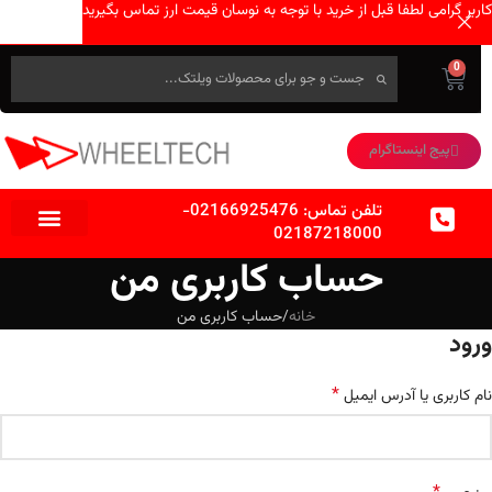
کاربر گرامی لطفا قبل از خرید با توجه به نوسان قیمت ارز تماس بگیرید
0
پیج اینستاگرام
تلفن تماس:
02166925476
-
02187218000
حساب کاربری من
خانه
حساب کاربری من
ورود
*
نام کاربری یا آدرس ایمیل