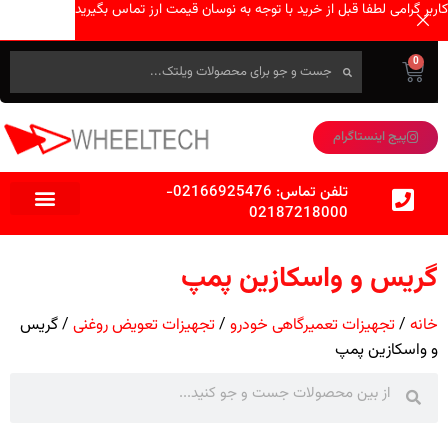
کاربر گرامی لطفا قبل از خرید با توجه به نوسان قیمت ارز تماس بگیرید
0
پیج اینستاگرام
تلفن تماس:
02166925476
-
02187218000
گریس و واسکازین پمپ
خانه
تجهیزات تعمیرگاهی خودرو
تجهیزات تعویض روغنی
گریس
و واسکازین پمپ