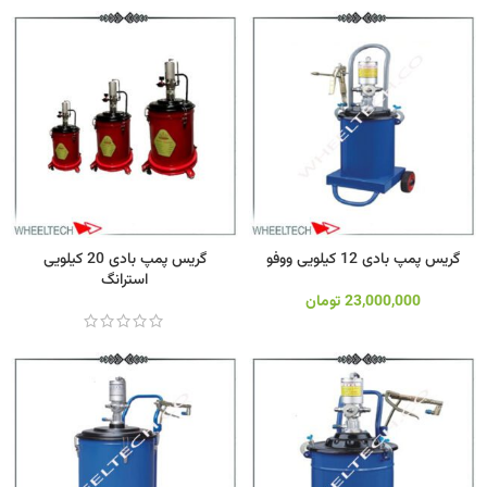
گریس پمپ بادی 12 کیلویی ووفو
گریس پمپ بادی 20 کیلویی
استرانگ
23,000,000
تومان