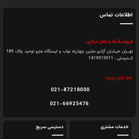
اطلاعات تماس
فروشــگــاه و دفتر مرکزی
:
تهــران خیـابـان آزادی مابین چهارراه نواب و ایستگاه مترو توحید پلاک 189
کــدپستی : 1419913911
خط تلفن ویژه :
021-87218000
021-66925476
خدمات مشتری
دسترسی سریع