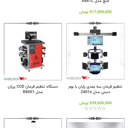
لانچ مدل X861L
917,000,000
تومان
تنظیم فرمان سه‌ بعدی رایان با بوم
دستگاه تنظیم فرمان CCD پرزان
دستی مدل 2401s
مدل R8001
939,000,000
تومان