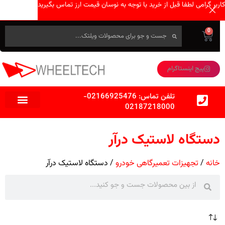
کاربر گرامی لطفا قبل از خرید با توجه به نوسان قیمت ارز تماس بگیرید
0
پیج اینستاگرام
تلفن تماس:
02166925476
-
02187218000
دستگاه لاستیک درآر
خانه
تجهیزات تعمیرگاهی خودرو
دستگاه لاستیک درآر