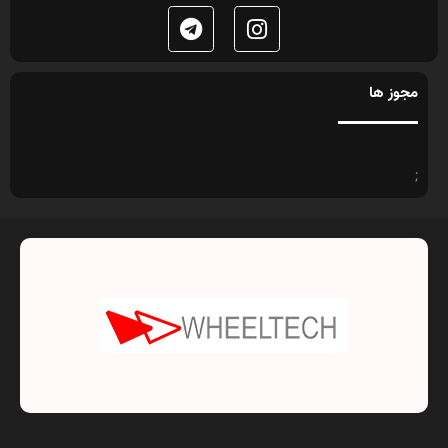
مجوز ها
;