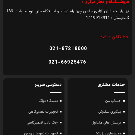
فروشــگــاه و دفتر مرکزی
:
تهــران خیـابـان آزادی مابین چهارراه نواب و ایستگاه مترو توحید پلاک 189
کــدپستی : 1419913911
خط تلفن ویژه :
021-87218000
021-66925476
خدمات مشتری
دسترسی سریع
حساب من
دستگاه دیاگ
پیگیری سفارش
تجهیزات تعمیرگاهی
پرسش های متداول
جک بالابر تعمیرگاهی
مجوزهای ویل تک
تجهیزات تعویض روغن