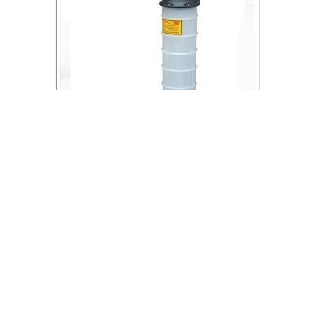
ساکشن روغن موتور 7 لیتری با پمپ دستی