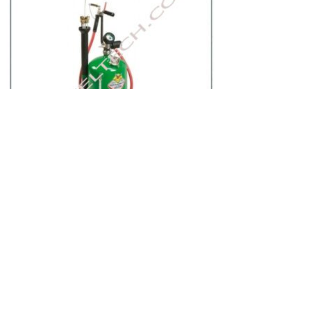
دستگاه ساکشن روغن موتور شارژی راسم ایتالیا