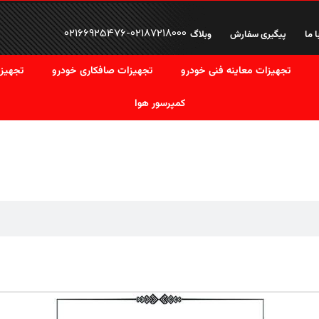
02166925476
-
02187218000
ا ما
پیگیری سفارش
وبلاگ
تجهیزات معاینه فنی خودرو
تجهیزات صافکاری خودرو
تجهیزا
کمپرسور هوا