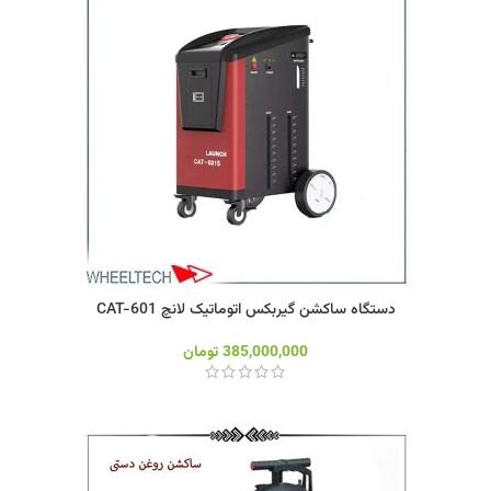
دستگاه ساکشن گیربکس اتوماتیک لانچ CAT-601
385,000,000
تومان