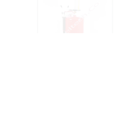
ساکشن روغن موتور چینی FLB مدل 3190
31,500,000
تومان