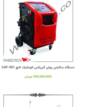
دستگاه ساکشن روغن گیربکس اتوماتیک لانچ CAT-501
345,000,000
تومان