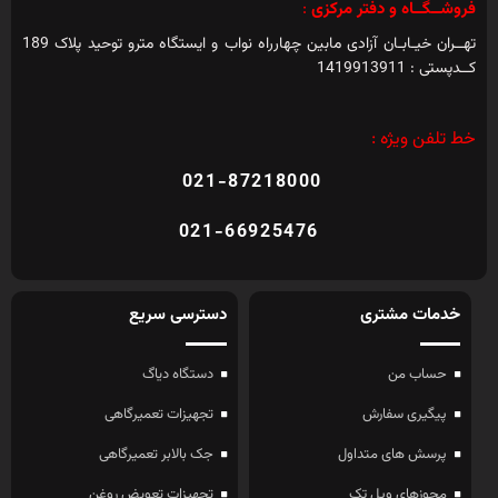
فروشــگــاه و دفتر مرکزی
:
تهــران خیـابـان آزادی مابین چهارراه نواب و ایستگاه مترو توحید پلاک 189
کــدپستی : 1419913911
خط تلفن ویژه :
021-87218000
021-66925476
خدمات مشتری
دسترسی سریع
حساب من
دستگاه دیاگ
پیگیری سفارش
تجهیزات تعمیرگاهی
پرسش های متداول
جک بالابر تعمیرگاهی
مجوزهای ویل تک
تجهیزات تعویض روغن