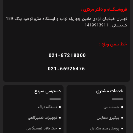
فروشــگــاه و دفتر مرکزی
:
تهــران خیـابـان آزادی مابین چهارراه نواب و ایستگاه مترو توحید پلاک 189
کــدپستی : 1419913911
خط تلفن ویژه :
021-87218000
021-66925476
خدمات مشتری
دسترسی سریع
حساب من
دستگاه دیاگ
پیگیری سفارش
تجهیزات تعمیرگاهی
پرسش های متداول
جک بالابر تعمیرگاهی