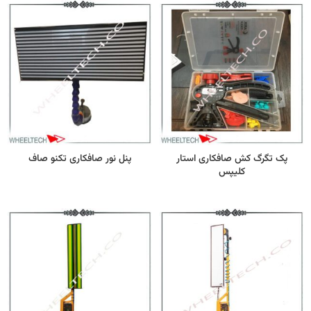
پک تگرگ کش صافکاری استار
پنل نور صافکاری تکنو صاف
کلیپس