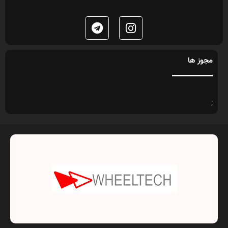
مجوز ها
;