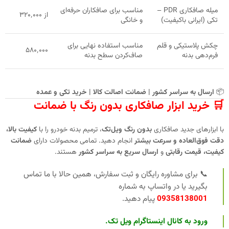
میله صافکاری PDR –
مناسب برای صافکاران حرفه‌ای
از ۳۲۰٬۰۰۰
تکی (ایرانی باکیفیت)
و خانگی
چکش پلاستیکی و قلم
مناسب استفاده نهایی برای
۵۸۰٬۰۰۰
فرم‌دهی بدنه
صاف‌کردن سطح بدنه
📦
ارسال به سراسر کشور | ضمانت اصالت کالا | خرید تکی و عمده
🛒 خرید ابزار صافکاری بدون رنگ با ضمانت
با ابزارهای جدید صافکاری
بدون رنگ ویل‌تک
، ترمیم بدنه خودرو را با
کیفیت بالا،
دقت فوق‌العاده و سرعت بیشتر
انجام دهید. تمامی محصولات دارای
ضمانت
کیفیت، قیمت رقابتی
و
ارسال سریع به سراسر کشور
هستند.
📞 برای مشاوره رایگان و ثبت سفارش، همین حالا با ما تماس
بگیرید یا در واتساپ به شماره
09358138001
پیام دهید.
ورود به کانال اینستاگرام ویل تک
.