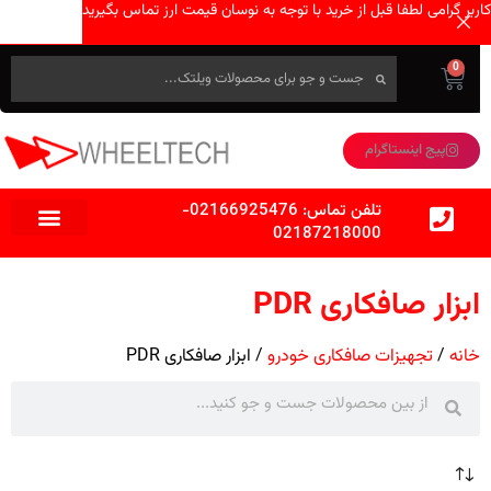
کاربر گرامی لطفا قبل از خرید با توجه به نوسان قیمت ارز تماس بگیرید
0
پیج اینستاگرام
تلفن تماس:
02166925476
-
02187218000
ابزار صافکاری PDR
خانه
تجهیزات صافکاری خودرو
ابزار صافکاری PDR