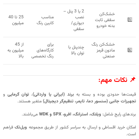
2 یا 3 پنل –
خشک‌کن
نصب
مناسب
25 تا 40
5️⃣
سقفی ثابت
دیواری/
کابین رنگ
میلیون
بدنه خودرو
سقفی
خشک‌کن رنگ
برای
از 45
چندپنل با
6️⃣
مادون قرمز
کارگاه‌های
میلیون به
توان بالا
صنعتی
رنگ تخصصی
بالا
📌 نکات مهم:
قیمت‌ها حدودی بوده و بسته به
برند (ایرانی یا وارداتی)
،
توان گرمایی
و
تجهیزات جانبی (سنسور دما، تایمر، تنظیم‌گر دیجیتال)
متغیر هستند.
برندهای رایج شامل:
ویلتک، استرانگ، افرو، SPX و WDK
می‌باشند.
امکان خرید اقساطی و ارسال به سراسر کشور از طریق مجموعه
ویل‌تک
فراهم
است.