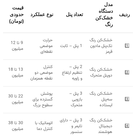
مدل
قیمت
دستگاه
ردیف
تعداد پنل
نوع عملکرد
حدودی
خشک‌کن
(تومان)
رنگ
خشک‌کن رنگ
حرارت
9 تا 12
1️⃣
تک‌پنل مادون
1 پنل – ثابت
موضعی
میلیون
قرمز
نقطه‌ای
2 پنل –
کنترل
خشک‌کن رنگ
13 تا 18
2️⃣
تنظیم ارتفاع
موضعی دو
دوپنل متحرک
میلیون
و زاویه
نقطه همزمان
خشک‌کن رنگ
3 پنل –
پوشش
22 تا 30
3️⃣
سه‌پنل
بازویی
گسترده برای
میلیون
ایستاده
متحرک
سطوح بزرگ
خشک‌کن رنگ
3 پنل – دارای
اتوماتیک با
30 تا 38
4️⃣
دیجیتال
تایمر و
کنترل دما
میلیون
هوشمند
سنسور