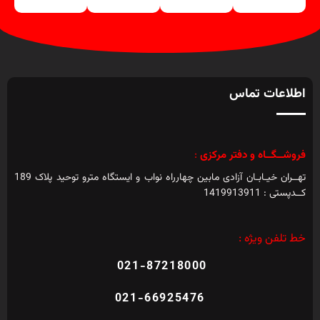
اطلاعات تماس
فروشــگــاه و دفتر مرکزی
:
تهــران خیـابـان آزادی مابین چهارراه نواب و ایستگاه مترو توحید پلاک 189
کــدپستی : 1419913911
خط تلفن ویژه :
021-87218000
021-66925476