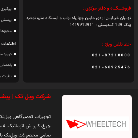
فروشــگــاه و دفتر مرکزی
:
پیگیری 
تهــران خیـابـان آزادی مابین چهارراه نواب و ایستگاه مترو توحید
پرسش ه
پلاک 189 کــدپستی : 1419913911
مجوزهای
اطلاعات
خط تلفن ویژه :
درباره ما
021-87218000
راهنمایی
021-66925476
نظرات م
شرکت ویل تک | پیشر
تجهیزات تعمیرگاهی ویل‌تک ی
چرخ، کارواش اتوماتیک، لاس
تمامی محصولات ویل‌تک با