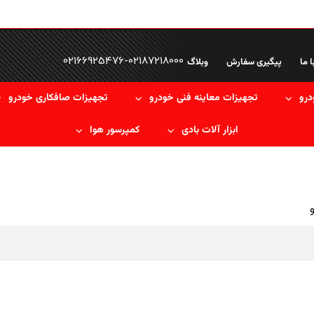
02166925476
-
02187218000
ا ما
پیگیری سفارش
وبلاگ
درو
تجهیزات معاینه فنی خودرو
تجهیزات صافکاری خودرو
ابزار آلات بادی
کمپرسور هوا