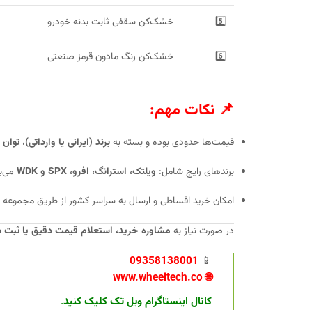
5️⃣
خشک‌کن سقفی ثابت بدنه خودرو
6️⃣
خشک‌کن رنگ مادون قرمز صنعتی
📌 نکات مهم:
قیمت‌ها حدودی بوده و بسته به
برند (ایرانی یا وارداتی)
،
توان 
برندهای رایج شامل:
ویلتک، استرانگ، افرو، SPX و WDK
می‌ب
امکان خرید اقساطی و ارسال به سراسر کشور از طریق مجموعه
در صورت نیاز به
مشاوره خرید، استعلام قیمت دقیق یا ثبت
09358138001
📱
www.wheeltech.co
🌐
کانال اینستاگرام ویل تک کلیک کنید
.