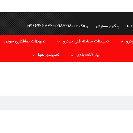
02166925476
-
02187218000
ا ما
پیگیری سفارش
وبلاگ
درو
تجهیزات معاینه فنی خودرو
تجهیزات صافکاری خودرو
ابزار آلات بادی
کمپرسور هوا