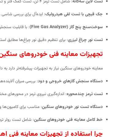
تست لاین سه‌گانه
: شامل تست ترمز ۴ تن، تست کمک فنر و تست انحراف چرخ.
جک قیچی با تست لقی هیدرولیک
: ایده‌آل برای بررسی شاسی
سوخت‌سنج پنج گاز (Five Gas Analyzer)
: با قابلیت سنجش CO, CO₂, HC, O₂ و NOx همراه با سنسور دور م
تست نور چراغ لیزری
: برای تنظیم دقیق نور چراغ‌ها مطابق استا
تجهیزات معاینه فنی خودروهای سنگین
معاینه خودروهای سنگین نیاز به تجهیزات پیشرفته‌تر دارد به دلی
دستگاه سنجش گازهای خروجی و دود
: بررسی میزان آلاینده‌ه
تست ترمز چندمحوره
: اندازه‌گیری نیروی ترمز در محورهای مخت
دستگاه تست نور خودروهای سنگین
: مناسب برای کامیون‌ها 
خط کامل معاینه فنی خودروهای سنگین
: شامل تست رولر ترم
چرا استفاده از تجهیزات معاینه فنی اه