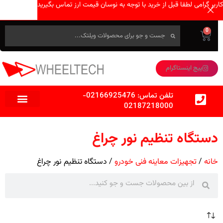
کاربر گرامی لطفا قبل از خرید با توجه به نوسان قیمت ارز تماس بگیرید
0
پیج اینستاگرام
تلفن تماس:
02166925476
-
02187218000
دستگاه تنظیم نور چراغ
خانه
تجهیزات معاینه فنی خودرو
دستگاه تنظیم نور چراغ