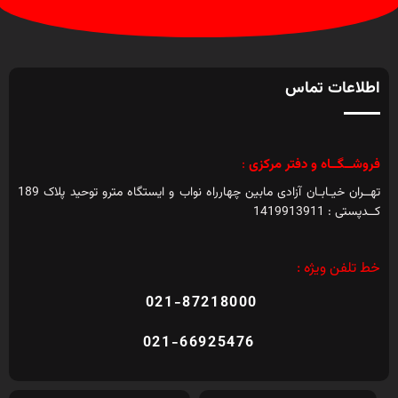
اطلاعات تماس
فروشــگــاه و دفتر مرکزی
:
تهــران خیـابـان آزادی مابین چهارراه نواب و ایستگاه مترو توحید پلاک 189
کــدپستی : 1419913911
خط تلفن ویژه :
021-87218000
021-66925476