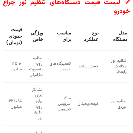
✅ لیست قیمت دستگاه‌های تنظیم نور چراغ
خودرو
قیمت
مدل
نوع
مناسب
ویژگی
حدودی
دستگاه
عملکرد
برای
خاص
(تومان)
تنظیم
تنظیم نور
تعمیرگاه‌های
زاویه
۱۰ تا ۱۲
مکانیکی
دستی ساده
عمومی
به‌صورت
میلیون
پایه‌دار
مکانیکی
نشانگر
لیزری
مراکز
تنظیم نور
برای
۱۵ تا ۲۲
نیمه‌دیجیتال
سرویس
لیزری
زاویه
میلیون
تخصصی
دقیق
نور
دارای