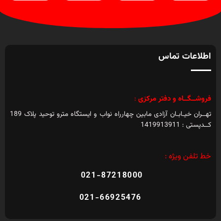
اطلاعات تماس
فروشــگــاه و دفتر مرکزی
:
تهــران خیـابـان آزادی مابین چهارراه نواب و ایستگاه مترو توحید پلاک 189
کــدپستی : 1419913911
خط تلفن ویژه :
021-87218000
021-66925476