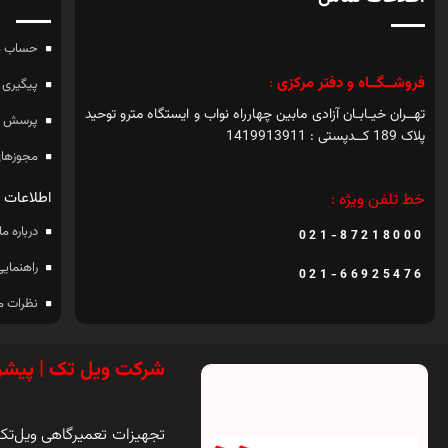
حساب م
فروشــگــاه و دفتر مرکزی
:
پیگیری 
تهــران خیـابـان آزادی مابین چهارراه نواب و ایستگاه مترو توحید
پرسش ه
پلاک 189 کــدپستی : 1419913911
مجوزهای
اطلاعات
خط تلفن ویژه :
درباره ما
021-87218000
راهنمایی
021-66925476
نظرات م
شرکت ویل تک | پیشر
تجهیزات تعمیرگاهی ویل‌تک ی