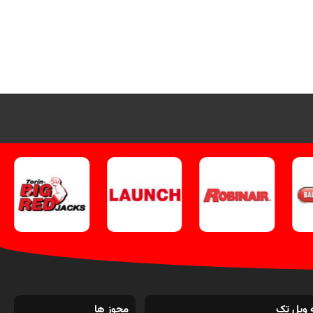
 ویل تک
مجوز ها