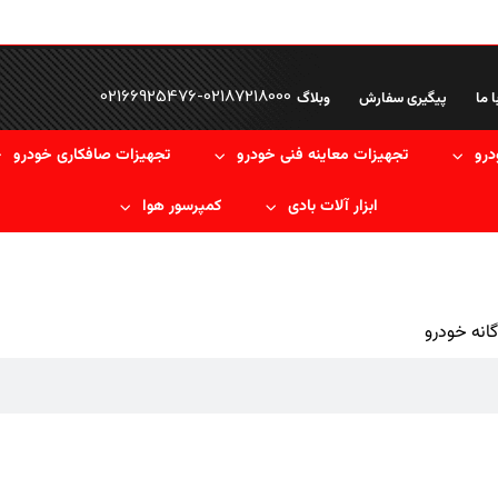
02166925476
-
02187218000
ا ما
پیگیری سفارش
وبلاگ
درو
تجهیزات معاینه فنی خودرو
تجهیزات صافکاری خودرو
ابزار آلات بادی
کمپرسور هوا
نه خودرو