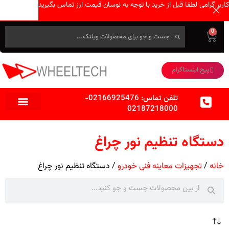
کاربر گرامی لطفا قبل از خرید با توجه به نوسان قیمت ارز تماس بگیرید
0
پیج اینستاگرام
تلفن تماس:
02166925476
-
02187218000
دستگاه تنظیم نور چراغ
خانه
تجهیزات معاینه فنی خودرو
دستگاه تنظیم نور چراغ