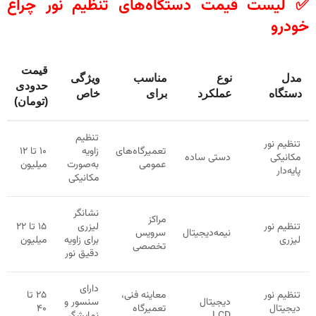
✅ لیست قیمت دستگاه‌های تنظیم نور چراغ
خودرو
قیمت
مدل
نوع
مناسب
ویژگی
حدودی
دستگاه
عملکرد
برای
خاص
(تومان)
تنظیم
تنظیم نور
تعمیرگاه‌های
زاویه
۱۰ تا ۱۲
مکانیکی
دستی ساده
عمومی
به‌صورت
میلیون
پایه‌دار
مکانیکی
نشانگر
مراکز
تنظیم نور
لیزری
۱۵ تا ۲۲
نیمه‌دیجیتال
سرویس
لیزری
برای زاویه
میلیون
تخصصی
دقیق نور
دارای
تنظیم نور
معاینه فنی،
۲۵ تا
دیجیتال
سنسور و
دیجیتال
تعمیرگاه
۴۰
LCD
نمایشگر