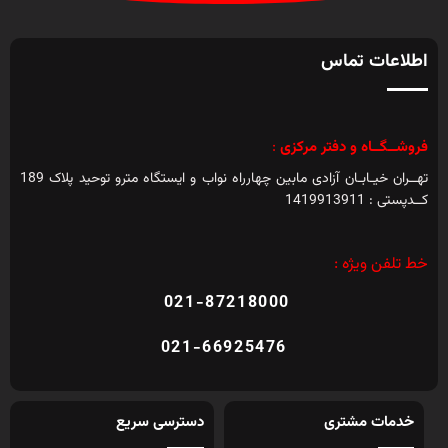
اطلاعات تماس
فروشــگــاه و دفتر مرکزی
:
تهــران خیـابـان آزادی مابین چهارراه نواب و ایستگاه مترو توحید پلاک 189
کــدپستی : 1419913911
خط تلفن ویژه :
021-87218000
021-66925476
خدمات مشتری
دسترسی سریع