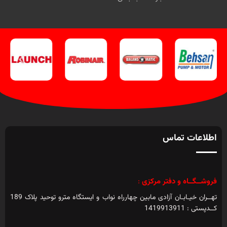
اطلاعات تماس
فروشــگــاه و دفتر مرکزی
:
تهــران خیـابـان آزادی مابین چهارراه نواب و ایستگاه مترو توحید پلاک 189
کــدپستی : 1419913911