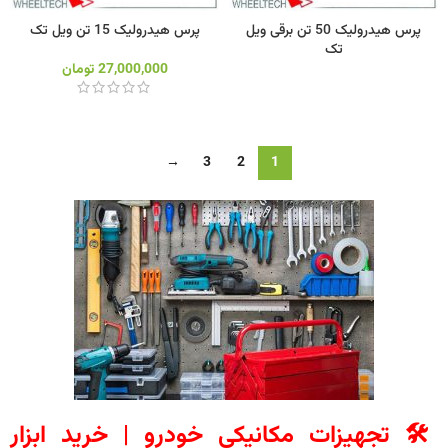
پرس هیدرولیک 50 تن برقی ویل
پرس هیدرولیک 15 تن ویل تک
تک
27,000,000
تومان
→
3
2
1
🛠️ تجهیزات مکانیکی خودرو | خرید ابزار