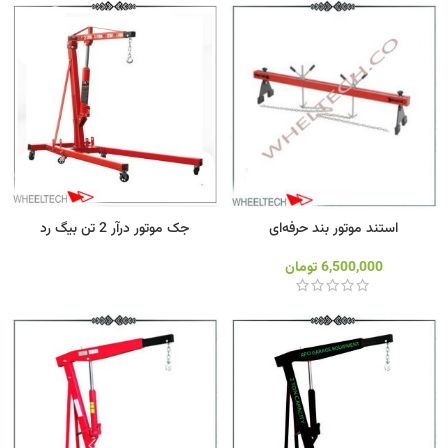
استند موتور بند حرفه‌ای
جک موتور درآر 2 تن بیگ رد
6,500,000
تومان