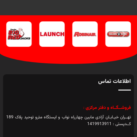
اطلاعات تماس
فروشــگــاه و دفتر مرکزی
:
تهــران خیـابـان آزادی مابین چهارراه نواب و ایستگاه مترو توحید پلاک 189
کــدپستی : 1419913911