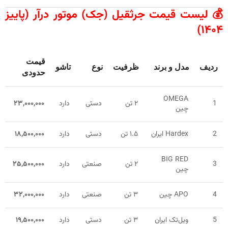
💰 لیست قیمت جرثقیل (جک) موتور درآر (پاییز
۱۴۰۴)
قیمت
ردیف
مدل و برند
ظرفیت
نوع
تاشو
حدودی
OMEGA
1
۲ تن
دستی
دارد
۲۳,۰۰۰,۰۰۰
چین
2
Hardex ایران
۱.۵ تن
دستی
دارد
۱۸,۵۰۰,۰۰۰
BIG RED
3
۲ تن
صنعتی
دارد
۲۵,۵۰۰,۰۰۰
چین
4
APO چین
۳ تن
صنعتی
دارد
۳۲,۰۰۰,۰۰۰
5
ویل‌تک ایران
۳ تن
دستی
دارد
۱۹,۵۰۰,۰۰۰