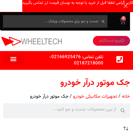
کاربر گرامی لطفا قبل از خرید با توجه به نوسان قیمت ارز تماس بگیرید
0
پیج اینستاگرام
تلفن تماس:
02166925476
-
02187218000
جک موتور درآر خودرو
خانه
تجهیزات مکانیکی خودرو
جک موتور درآر خودرو