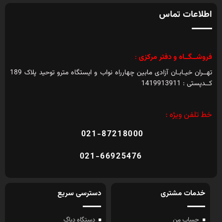
اطلاعات تماس
فروشــگــاه و دفتر مرکزی
:
تهــران خیـابـان آزادی مابین چهارراه نواب و ایستگاه مترو توحید پلاک 189
کــدپستی : 1419913911
خط تلفن ویژه :
021-87218000
021-66925476
خدمات مشتری
دسترسی سریع
حساب من
دستگاه دیاگ