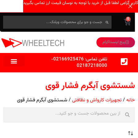
کاربر گرامی لطفا قبل از خرید با توجه به نوسان قیمت ارز تماس بگیرید
0
پیج اینستاگرام
تلفن تماس:
02166925476
-
02187218000
شستشوی آبگرم فشار قوی
خانه
تجهیزات کارواش و نظافتی
شستشوی آبگرم فشار قوی