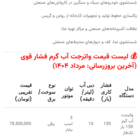
شستشوی خودروهای سبک و سنگین در کارواش‌های صنعتی
پاکسازی خطوط تولید و تجهیزات کارخانه از روغن و گریس
نظافت آشپزخانه‌های صنعتی و مراکز تهیه غذا
شستشوی نما، کف و دیوارهای محیط‌های صنعتی
💰
لیست قیمت واترجت آب گرم فشار قوی
(آخرین بروزرسانی: مرداد ۱۴۰۴)
فشار
دبی آب
نوع
قیمت
مدل
توان
کاری
(لیتر/
سوخت/
تقریبی
دستگاه
موتور
(بار)
دقیقه)
برق
(تومان)
واترجت
3
آب گرم
150
10
اسب
برقی
78,500,000
150 بار
بخار
تک‌فاز