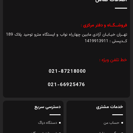
فروشــگــاه و دفتر مرکزی
:
تهــران خیـابـان آزادی مابین چهارراه نواب و ایستگاه مترو توحید پلاک 189
کــدپستی : 1419913911
خط تلفن ویژه :
021-87218000
021-66925476
خدمات مشتری
دسترسی سریع
حساب من
دستگاه دیاگ