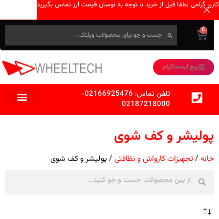
کاربر گرامی لطفا قبل از خرید با توجه به نوسان قیمت ارز تماس بگیرید
0
پیج اینستاگرام
تلفن تماس:
02166925476
-
02187218000
پولیشر و کف شوی
خانه
تجهیزات کارواش و نظافتی
پولیشر و کف شوی