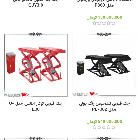
مدل P860
QJY3.0
138,000,000
تومان
جک قیچی تشخیص رنگ پولی
جک قیچی توکار اطلس مدل U-
مدل PL-30Z
E30
549,000,000
تومان