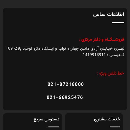
اطلاعات تماس
فروشــگــاه و دفتر مرکزی
:
تهــران خیـابـان آزادی مابین چهارراه نواب و ایستگاه مترو توحید پلاک 189
کــدپستی : 1419913911
خط تلفن ویژه :
021-87218000
021-66925476
خدمات مشتری
دسترسی سریع