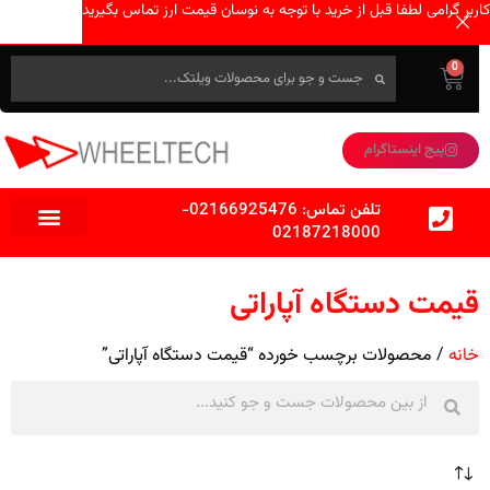
کاربر گرامی لطفا قبل از خرید با توجه به نوسان قیمت ارز تماس بگیرید
0
پیج اینستاگرام
تلفن تماس:
02166925476
-
02187218000
قیمت دستگاه آپاراتی
خانه
محصولات برچسب خورده “قیمت دستگاه آپاراتی”