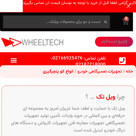
کاربر گرامی لطفا قبل از خرید با توجه به نوسان قیمت ارز تماس بگیرید
0
پیج اینستاگرام
تلفن تماس:
02166925476
-
02187218000
خانه
تجهیزات تعمیرگاهی خودرو
انواع اتو پنچرگیری
چرا
ویل تک
… ؟
ویل تک با حمایت و لطف شما عزیزان امروز به مجموعه ای
حرفه‌ای و بین‌ المللی در حوزه واردات تأمین تولید تجهیزات
تعمیرگاهی تجهیزات معاینه فنی تجهیزات کارواش و دستگاه های
دیاگ خودرو تبدیل شده است