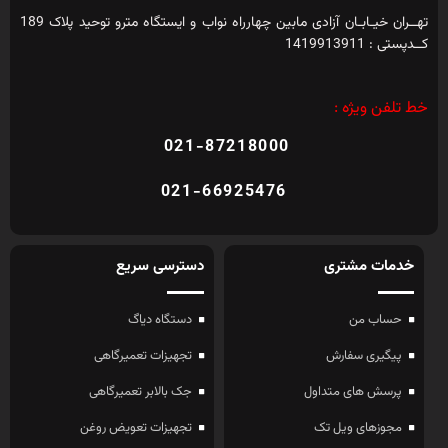
تهــران خیـابـان آزادی مابین چهارراه نواب و ایستگاه مترو توحید پلاک 189
کــدپستی : 1419913911
خط تلفن ویژه :
021-87218000
021-66925476
خدمات مشتری
دسترسی سریع
حساب من
دستگاه دیاگ
پیگیری سفارش
تجهیزات تعمیرگاهی
پرسش های متداول
جک بالابر تعمیرگاهی
مجوزهای ویل تک
تجهیزات تعویض روغن