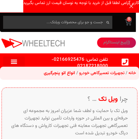
کاربر گرامی لطفا قبل از خرید با توجه به نوسان قیمت ارز تماس بگیرید
0
پیج اینستاگرام
تلفن تماس:
02166925476
-
02187218000
خانه
تجهیزات تعمیرگاهی خودرو
انواع اتو پنچرگیری
چرا
ویل تک
… ؟
ویل تک با حمایت و لطف شما عزیزان امروز به مجموعه ای
حرفه‌ای و بین‌ المللی در حوزه واردات تأمین تولید تجهیزات
تعمیرگاهی تجهیزات معاینه فنی تجهیزات کارواش و دستگاه های
دیاگ خودرو تبدیل شده است