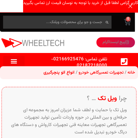
کاربر گرامی لطفا قبل از خرید با توجه به نوسان قیمت ارز تماس بگیرید
0
پیج اینستاگرام
تلفن تماس:
02166925476
-
02187218000
خانه
تجهیزات تعمیرگاهی خودرو
انواع اتو پنچرگیری
چرا
ویل تک
… ؟
ویل تک با حمایت و لطف شما عزیزان امروز به مجموعه ای
حرفه‌ای و بین‌ المللی در حوزه واردات تأمین تولید تجهیزات
تعمیرگاهی تجهیزات معاینه فنی تجهیزات کارواش و دستگاه های
دیاگ خودرو تبدیل شده است