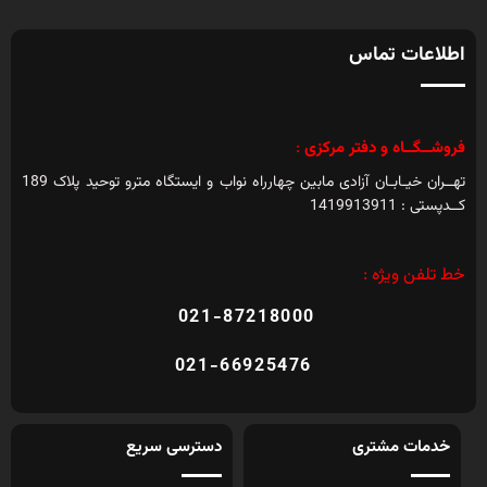
اطلاعات تماس
فروشــگــاه و دفتر مرکزی
:
تهــران خیـابـان آزادی مابین چهارراه نواب و ایستگاه مترو توحید پلاک 189
کــدپستی : 1419913911
خط تلفن ویژه :
021-87218000
021-66925476
خدمات مشتری
دسترسی سریع