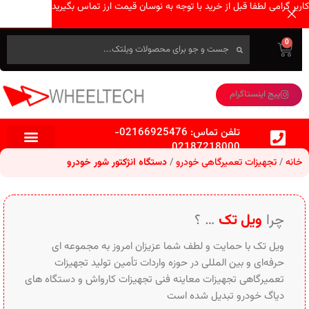
کاربر گرامی لطفا قبل از خرید با توجه به نوسان قیمت ارز تماس بگیرید
0
پیج اینستاگرام
تلفن تماس:
02166925476
-
02187218000
کمپرسور هوا
ابزار آلات بادی
صفحه اصلی
دستگاه دیاگ خودرو
تجهیزات تعمیرگاهی خودرو
تجهیزات معاینه فنی خودرو
تجهیزات صافکاری خودرو
تجهیزات مکانیکی خودرو
تجهیزات کارواش و نظافتی
خانه
تجهیزات تعمیرگاهی خودرو
دستگاه انژکتور شور خودرو
چرا
ویل تک
… ؟
ویل تک با حمایت و لطف شما عزیزان امروز به مجموعه ای
حرفه‌ای و بین‌ المللی در حوزه واردات تأمین تولید تجهیزات
تعمیرگاهی تجهیزات معاینه فنی تجهیزات کارواش و دستگاه های
دیاگ خودرو تبدیل شده است