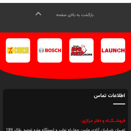
(کلیک کنید
).
بازگشت به بالای صفحه
اطلاعات تماس
فروشــگــاه و دفتر مرکزی
:
تهــران خیـابـان آزادی مابین چهارراه نواب و ایستگاه مترو توحید پلاک 189