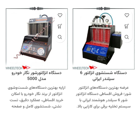
دستگاه شستشوی انژکتور 6
دستگاه انژکتورشور نگار خودرو
سیلندر ایرانی
مدل 5000
عرضه بهترین دستگاه‌های انژکتور
ارایه بهترین دستگاه‌های شست‌وشوی
شور؛ فروش اقساطی دستگاه انژکتور
انژکتور از برند نگار خودرو با امکان
شور 6 سیلندر هوشمند ایرانی با
خرید اقساطی، عملکرد دقیق، تست
سیستم تخلیه برقی برای کارایی بالا.
نشتی، شستشوی کامل و صفحه
(شامل کابینت و التراسونیک)
جهت
لمسی.
تماس از طریق وآتساپ
تماس از طریق وآتساپ
09358138001 کلیک کنید.
بازدید از
09358138001 (کلیک کنید
).
بازدید
مدلهای انژکتورشور خودرو کلیک
از دستگاههای انژکتور شور (کلیک
کنید
.
کانال اینستاگرام ویل تک کلیک
کنید
).
کانال اینستاگرام ویل تک
کنید
.