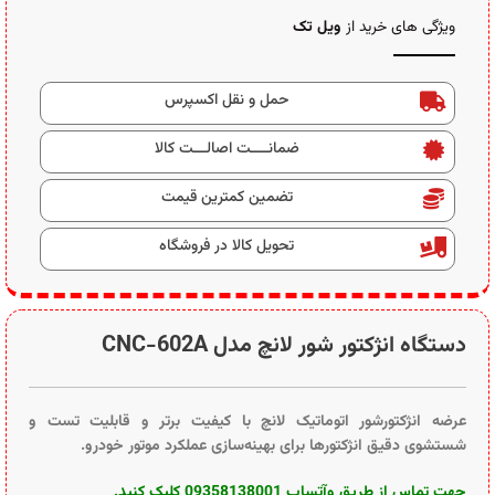
ویژگی های خرید از
ویل تک
حمل و نقل اکسپرس
ضمانــــت اصالـــت کالا
تضمین کمترین قیمت
تحویل کالا در فروشگاه
دستگاه انژکتور شور لانچ مدل CNC-602A
عرضه انژکتورشور اتوماتیک لانچ با کیفیت برتر و قابلیت تست و
شستشوی دقیق انژکتورها برای بهینه‌سازی عملکرد موتور خودرو.
جهت تماس از طریق وآتساپ 09358138001 کلیک کنید.