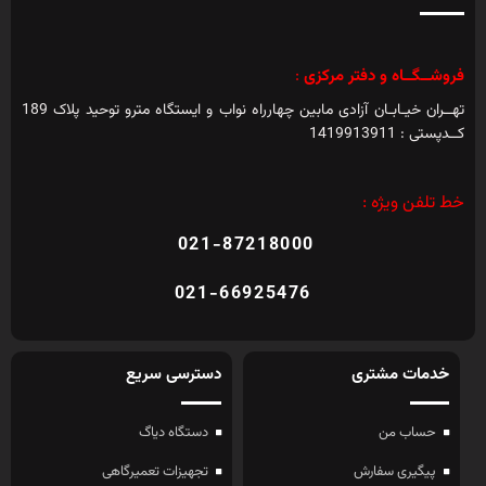
فروشــگــاه و دفتر مرکزی
:
تهــران خیـابـان آزادی مابین چهارراه نواب و ایستگاه مترو توحید پلاک 189
کــدپستی : 1419913911
خط تلفن ویژه :
021-87218000
021-66925476
خدمات مشتری
دسترسی سریع
حساب من
دستگاه دیاگ
پیگیری سفارش
تجهیزات تعمیرگاهی