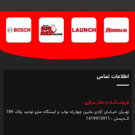
اطلاعات تماس
فروشــگــاه و دفتر مرکزی
:
تهــران خیـابـان آزادی مابین چهارراه نواب و ایستگاه مترو توحید پلاک 189
کــدپستی : 1419913911