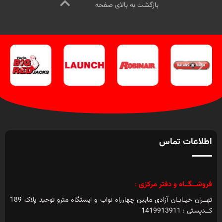
بازگشت به بالای صفحه
اطلاعات تماس
فروشــگــاه و دفتر مرکزی
:
تهــران خیـابـان آزادی مابین چهارراه نواب و ایستگاه مترو توحید پلاک 189
کــدپستی : 1419913911