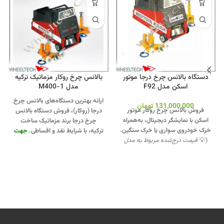
دستگاه بالانس چرخ درجا موتور
بالانس چرخ روکار مزماتیک ترکیه
اسکن مدل F92
مدل M400-1
ارائه بهترین دستگاه‌های بالانس چرخ
131,000,000
تومان
فروش بالانس چرخ روکار موتور
درجا (روکار)، فروش دستگاه بالانس
اسکن با نمایشگر دیجیتال، به‌همراه
چرخ درجا برند مزماتیک ساخت
خرک خودروی سواری یا خرک سنگین.
ترکیه، با شرایط نقد و اقساطی.
جهت
(💡
قیمت درج‌شده مربوط به مدل
تماس از طریق وآتساپ
تک‌فاز می‌باشد.
)
تماس از طریق
09358138001 کلیک کنید.
برای
وآتساپ 09358138001 کلیک کنید.
بازدید از دیگر مدلها بالانس چرخ
بازدید از دیگر مدلهای بالانس کلیک
کلیک کنید
.
کانال
اینستاگرام ویل تک
کنید
.
اینستاگرام ویل تک کلیک کنید
.
کلیک کنید
.