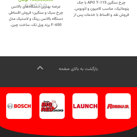
چرخ سنگین APO T-115 با جک
عرضه بهترین دستگاه‌های بالانس
پنوماتیک، مناسب کامیون و اتوبوس.
چرخ سبک و سنگین؛ فروش اقساطی
فروش نقد و اقساط با خدمات پس از
دستگاه بالانس رینگ و لاستیک مدل
فروش معتبر.
جهت تماس از طریق
F-650 برند ویل تک، ساخت چین.
وآتساپ 09358138001 کلیک کنید.
جهت تماس از طریق وآتساپ
بازدید از دیگر مدلهای دستگاه بالانس
09358138001 کلیک کنید
.
بازدید از
کلیک کنید
.
کانال اینستاگرام ویل تک
دیگر مدلهای بالانس لاستیک کلیک
کلیک کنید
.
کنید
.
کانال اینستاگرام ویل تک کلیک
کنید
بازگشت به بالای صفحه