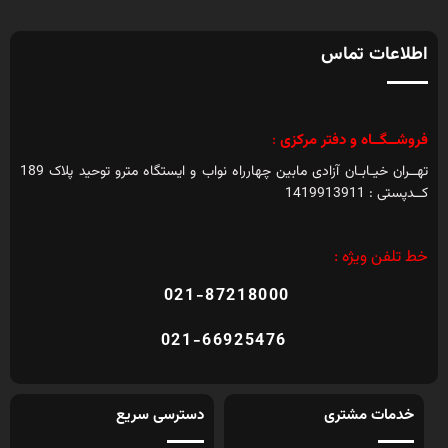
اطلاعات تماس
فروشــگــاه و دفتر مرکزی
:
تهــران خیـابـان آزادی مابین چهارراه نواب و ایستگاه مترو توحید پلاک 189
کــدپستی : 1419913911
خط تلفن ویژه :
021-87218000
021-66925476
خدمات مشتری
دسترسی سریع