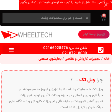
کاربر گرامی لطفا قبل از خرید با توجه به نوسان قیمت ارز تماس بگیرید
0
پیج اینستاگرام
تلفن تماس:
02166925476
-
02187218000
خانه
تجهیزات کارواش و نظافتی
بخارشوی صنعتی
چرا
ویل تک
… ؟
ویل تک با حمایت و لطف شما عزیزان امروز به مجموعه ای
حرفه‌ای و بین‌ المللی در حوزه واردات تأمین تولید تجهیزات
تعمیرگاهی تجهیزات معاینه فنی تجهیزات کارواش و دستگاه های
دیاگ خودرو تبدیل شده است