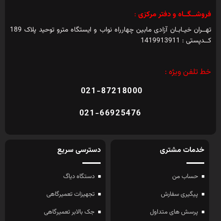
فروشــگــاه و دفتر مرکزی
:
تهــران خیـابـان آزادی مابین چهارراه نواب و ایستگاه مترو توحید پلاک 189
کــدپستی : 1419913911
خط تلفن ویژه :
021-87218000
021-66925476
خدمات مشتری
دسترسی سریع
حساب من
دستگاه دیاگ
پیگیری سفارش
تجهیزات تعمیرگاهی
پرسش های متداول
جک بالابر تعمیرگاهی