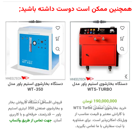
همچنین ممکن است دوست داشته باشید;
دستگاه بخارشوی استیم پاور مدل
دستگاه بخارشوی استیم پاور مدل
350-WT
WTS-TURBO
190,000,000
تومان
فروش اقساطی دستگاه کارواش بخار
خرید بخارشوی صنعتی WTS Turbo
و بخارشوی صنعتی 350 لیتری استیم
با گارانتی معتبر و قیمت مناسب از
پاور — قدرتمند، حرفه‌ای و با کاربری
ویل‌تک امکان‌پذیر است. برای مشاوره
آسان.
جهت تماس از طریق وآتساپ
یا ثبت سفارش با ما تماس بگیرید.
09358138001 کلیک کنید.
بازدید از
جهت تماس از طریق وآتساپ
دیگر تجهیزات اتوسرویس کلیک کنید
.