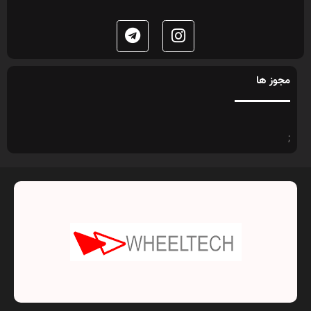
مجوز ها
;