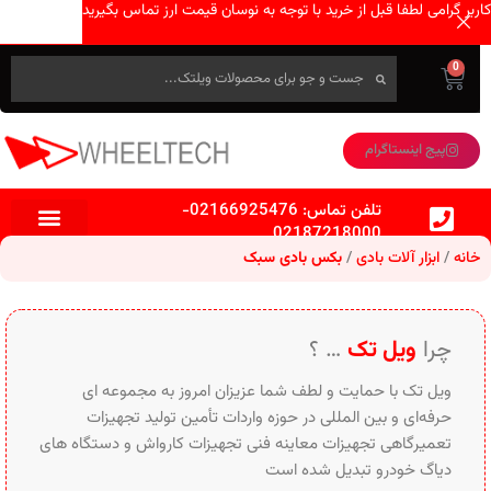
کاربر گرامی لطفا قبل از خرید با توجه به نوسان قیمت ارز تماس بگیرید
0
پیج اینستاگرام
تلفن تماس:
02166925476
-
02187218000
خانه
ابزار آلات بادی
بکس بادی سبک
چرا
ویل تک
… ؟
ویل تک با حمایت و لطف شما عزیزان امروز به مجموعه ای
حرفه‌ای و بین‌ المللی در حوزه واردات تأمین تولید تجهیزات
تعمیرگاهی تجهیزات معاینه فنی تجهیزات کارواش و دستگاه های
دیاگ خودرو تبدیل شده است