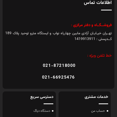
اطلاعات تماس
فروشــگــاه و دفتر مرکزی
:
تهــران خیـابـان آزادی مابین چهارراه نواب و ایستگاه مترو توحید پلاک 189
کــدپستی : 1419913911
خط تلفن ویژه :
021-87218000
021-66925476
خدمات مشتری
دسترسی سریع
حساب من
دستگاه دیاگ