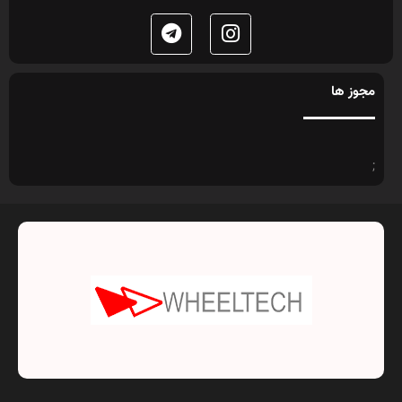
مجوز ها
;