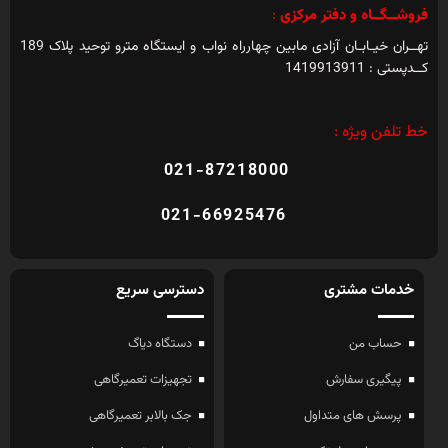
فروشــگــاه و دفتر مرکزی
:
تهــران خیـابـان آزادی مابین چهارراه نواب و ایستگاه مترو توحید پلاک 189
کــدپستی : 1419913911
خط تلفن ویژه :
021-87218000
021-66925476
خدمات مشتری
دسترسی سریع
حساب من
دستگاه دیاگ
پیگیری سفارش
تجهیزات تعمیرگاهی
پرسش های متداول
جک بالابر تعمیرگاهی