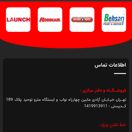
اطلاعات تماس
فروشــگــاه و دفتر مرکزی
:
تهــران خیـابـان آزادی مابین چهارراه نواب و ایستگاه مترو توحید پلاک 189
کــدپستی : 1419913911
خط تلفن ویژه :