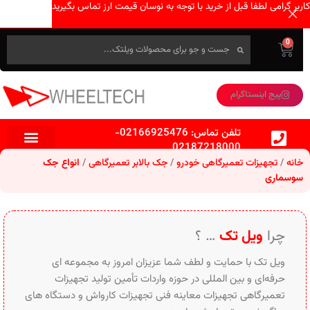
کاربر گرامی لطفا قبل از خرید با توجه به نوسان قیمت ارز تماس بگیرید
0
پیج اینستاگرام
تلفن تماس:
02166925476
-
02187218000
خانه
تجهیزات تعمیرگاهی خودرو
جک بالابر تعمیرگاهی
انواع جک
سوسماری
چرا
ویل تک
… ؟
ویل تک با حمایت و لطف شما عزیزان امروز به مجموعه ای
حرفه‌ای و بین‌ المللی در حوزه واردات تأمین تولید تجهیزات
تعمیرگاهی تجهیزات معاینه فنی تجهیزات کارواش و دستگاه های