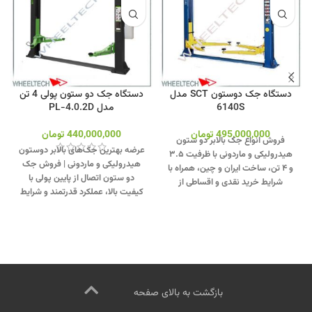
دستگاه جک دوستون SCT مدل
دستگاه جک دو ستون پولی 4 تن
6140S
مدل PL-4.0.2D
495,000,000
تومان
440,000,000
تومان
فروش انواع جک بالابر دو ستون
عرضه بهترین جک‌های بالابر دوستون
هیدرولیکی و ماردونی با ظرفیت ۳.۵
هیدرولیکی و ماردونی | فروش جک
و ۴ تن، ساخت ایران و چین، همراه با
دو ستون اتصال از پایین پولی با
شرایط خرید نقدی و اقساطی از
کیفیت بالا، عملکرد قدرتمند و شرایط
فروشگاه ویل‌تک.
جهت تماس از
فروش نقد و اقساط ویژه.
جهت
طریق وآتساپ 09358138001 کلیک
تماس از طریق وآتساپ
کنید.
بازدید از دیگر مدلهای جک دو
09358138001 کلیک کنید
.
برای
ستون کلیک کنید
.
کانال اینستاگرام
بازدید از دیگر جک های دوستون
ویل تک کلیک کنید
.
کلیک کنید
.
کانال اینستاگرام ویل تک
کلیک کنید
.
بازگشت به بالای صفحه