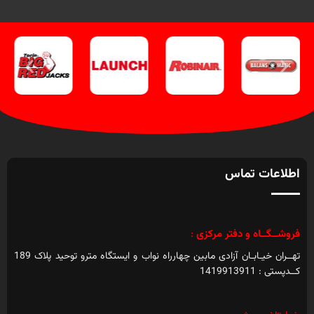
اطلاعات تماس
فروشــگــاه و دفتر مرکزی
:
تهــران خیـابـان آزادی مابین چهارراه نواب و ایستگاه مترو توحید پلاک 189
کــدپستی : 1419913911