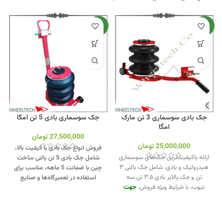
جدید
جدید
جک بادی سوسماری 3 تن مارک
جک سوسماری بادی 5 تن امگا
امگا
27,500,000
تومان
25,000,000
تومان
فروش انواع جک بادی با کیفیت بالا،
ارائه باکیفیت‌ترین جک‌های سوسماری
شامل جک بادی 5 تن بالنی ساخت
هیدرولیک و بادی، شامل جک بالنی ۳
چین با ضمانت 5 ماهه، مناسب برای
تن و جک بالابر بادی ۳.۵ تن سه
استفاده در تعمیرگاه‌ها و صنایع
تیوب، با شرایط ویژه فروش.
جهت
خودرویی.
جهت تماس از طریق
تماس از طریق وآتساپ
وآتساپ 09358138001 کلیک کنید.
09358138001 کلیک کنید.
بازدید از
بازدید از دیگر جک سوسماری کلیک
دیگر جکهای سوسماری کلیک کنید
.
کنید
.
اینستاگرام ویل تک کلیک کنید
.