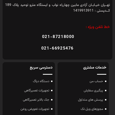
تهــران خیـابـان آزادی مابین چهارراه نواب و ایستگاه مترو توحید پلاک 189
کــدپستی : 1419913911
خط تلفن ویژه :
021-87218000
021-66925476
خدمات مشتری
دسترسی سریع
حساب من
دستگاه دیاگ
پیگیری سفارش
تجهیزات تعمیرگاهی
پرسش های متداول
جک بالابر تعمیرگاهی
مجوزهای ویل تک
تجهیزات تعویض روغن