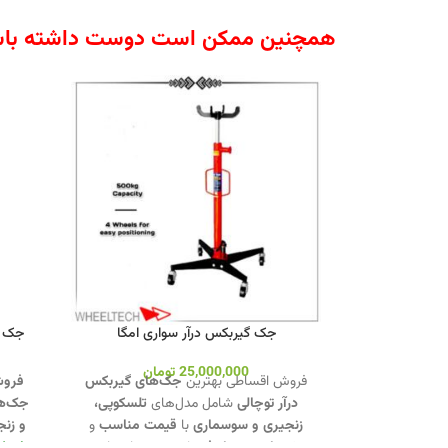
همچنین ممکن است دوست داشته باش
جک گیربکس درآر سواری امگا
جک گ
25,000,000
تومان
فروش اقساطی بهترین
جک‌های گیربکس
فروش
درآر توچالی
شامل مدل‌های
تلسکوپی،
جک‌ها
زنجیری و سوسماری
با
قیمت مناسب
و
و زنج