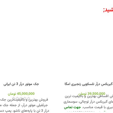
ید;
یربکس درآر تلسکوپی زنجیری امگا
جک موتور درآر 3 تن ایرانی
39,500,000
تومان
45,000,000
تومان
 اقساطی بهترین و باکیفیت‌ ترین
فروش بهترین و باکیفیت‌ترین جک‌
ی گیربکس درآر توچالی، سوسماری
جرثقیلی موتور درآر، از جمله جک مو
یری با قیمت مناسب.
جهت تماس
درآر 3 تن با پایه‌های تاشو، پمپ د