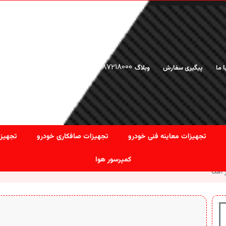
02166925476
-
02187218000
ا ما
پیگیری سفارش
وبلاگ
تجهیزات معاینه فنی خودرو
تجهیزات صافکاری خودرو
تجهیزا
کمپرسور هوا
امگا