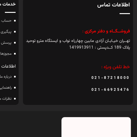
اطلاعات تماس
خدمات م
حساب م
فروشــگــاه و دفتر مرکزی
:
پیگیری 
تهــران خیـابـان آزادی مابین چهارراه نواب و ایستگاه مترو توحید
پرسش ه
پلاک 189 کــدپستی : 1419913911
مجوزهای
اطلاعات
خط تلفن ویژه :
درباره ما
021-87218000
راهنمایی
021-66925476
نظرات م