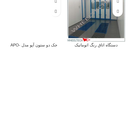
دستگاه اتاق رنگ اتوماتیک
جک دو ستون آپو مدل APO-
اکونومی
40C
عرضه انواع دستگاه‌های اتاق پخت
عرضه
جک‌های بالابر دو ستون
رنگ کوره‌ای و تجهیزات تشخیص
هیدرولیکی تعمیرگاهی
با کیفیت
رنگ خودرو با شرایط فروش نقد و
برتر، همراه با فروش نقد و
اقساط در ویل‌تک.
اقساطی و شرایط خرید آسان و
مطمئن.
تماس از طریق وآتساپ
جهت تماس از طریق وآتساپ
09358138001 کلیک کنید
.
09358138001 کلیک کنید
.
برای
بازدید از دیگر بالابرهای ستونی
بازدید از دیگر مدلهای اطاق رنگ
کلیک کنید
.
کلیک کنید
.
کانال اینستاگرام ویل
کانال اینستاگرام ویل تک کلیک
تک کلیک کنید
.
کنید
.
بازگشت به بالای صفحه