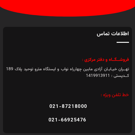
اطلاعات تماس
فروشــگــاه و دفتر مرکزی
:
تهــران خیـابـان آزادی مابین چهارراه نواب و ایستگاه مترو توحید پلاک 189
کــدپستی : 1419913911
خط تلفن ویژه :
021-87218000
021-66925476