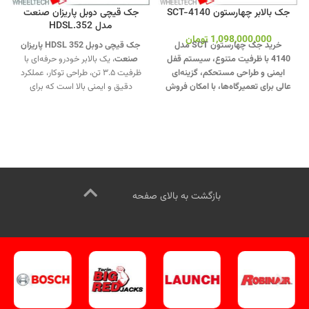
جک بالابر چهارستون SCT-4140
جک قیچی دوبل پاریزان صنعت
مدل HDSL.352
1,098,000,000
تومان
خرید جک چهارستون SCT مدل
جک قیچی دوبل HDSL 352 پاریزان
4140 با ظرفیت متنوع، سیستم قفل
صنعت
، یک بالابر خودرو حرفه‌ای با
ایمنی و طراحی مستحکم، گزینه‌ای
ظرفیت ۳.۵ تن، طراحی توکار، عملکرد
عالی برای تعمیرگاه‌ها، با امکان فروش
دقیق و ایمنی بالا است که برای
نقد و اقساط.
جهت تماس از طریق
تعمیرگاه‌های تخصصی طراحی شده
وآتساپ 09358138001 کلیک کنید
.
است.
جهت تماس از طریق وآتساپ
برای بازدید از دیگر جک های بالابر
09358138001 کلیک کنید
.
بازدید از
کلیک کنید
.
کانال اینستاگرام ویل تک
دیگر مدلهای جک قیچی کلیک کنید
.
کلیک کنید
.
کانال اینستاگرام ویل تک کلیک کنید
.
بازگشت به بالای صفحه