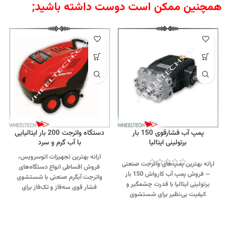
همچنین ممکن است دوست داشته باشید;
پمپ آب فشارقوی 150 بار
دستگاه واترجت 200 بار ایتالیایی
برتولینی ایتالیا
با آب گرم و سرد
ارائه بهترین تجهیزات اتوسرویس،
ارائه بهترین پمپ‌های واترجت صنعتی
فروش اقساطی انواع دستگاه‌های
— فروش پمپ آب کارواش 150 بار
واترجت آبگرم صنعتی با شستشوی
برتولینی ایتالیا با قدرت چشمگیر و
فشار قوی سه‌فاز و تک‌فاز برای
کیفیت بی‌نظیر برای شستشوی
نظافت حرفه‌ای.
جهت تماس از طریق
حرفه‌ای و مؤثر.
جهت تماس از طریق
وآتساپ 09358138001 کلیک کنید.
وآتساپ 09358138001 کلیک کنید.
برای بازدید از تجهیزات کارواشی کلیک
بازدید از دیگر تجهیزات کارواشی کلیک