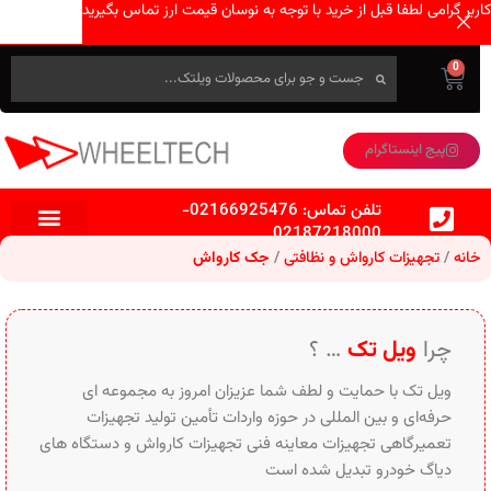
کاربر گرامی لطفا قبل از خرید با توجه به نوسان قیمت ارز تماس بگیرید
0
پیج اینستاگرام
تلفن تماس:
02166925476
-
02187218000
خانه
تجهیزات کارواش و نظافتی
جک کارواش
چرا
ویل تک
… ؟
ویل تک با حمایت و لطف شما عزیزان امروز به مجموعه ای
حرفه‌ای و بین‌ المللی در حوزه واردات تأمین تولید تجهیزات
تعمیرگاهی تجهیزات معاینه فنی تجهیزات کارواش و دستگاه های
دیاگ خودرو تبدیل شده است