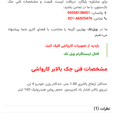
برای مشاوره رایگان، دریافت لیست قیمت و مشخصات فنی جک
تک‌ستون، با ما در تماس باشید:
📱 واتساپ:
09358138001
📞 تماس:
66925476-021
ما در
ویل‌تک
بهترین گزینه را متناسب با فضای کاری شما پیشنهاد
می‌دهیم.
بازدید از تجهیزات کارواشی کلیک کنید
.
کانال اینستاگرام ویل تک
مشخصات فنی جک بالابر کارواشی
حداکثر ارتفاع بالابری 1.80 متر، حداکثر وزن خودرو 4 تن.
نیروی بالابر فشار باد کمپرسور، حجم روغن هیدرولیک 160 لیتر.
نظرات (1)