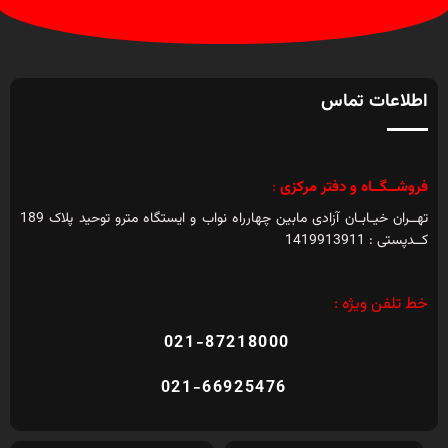
اطلاعات تماس
فروشــگــاه و دفتر مرکزی
:
تهــران خیـابـان آزادی مابین چهارراه نواب و ایستگاه مترو توحید پلاک 189
کــدپستی : 1419913911
خط تلفن ویژه :
021-87218000
021-66925476