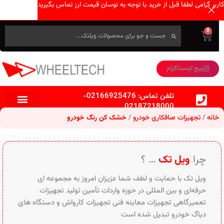
کاربر گرامی لطفا قبل از خرید با توجه به نوسان قیمت ارز تماس بگیرید
0
پیج اینستاگرام
تلفن تماس:
02166925476
-
02187218000
خانه
تجهیزات صافکاری خودرو
خشک کن رنگ خودرو
چرا
ویل تک
… ؟
ویل تک با حمایت و لطف شما عزیزان امروز به مجموعه ای
حرفه‌ای و بین‌ المللی در حوزه واردات تأمین تولید تجهیزات
تعمیرگاهی تجهیزات معاینه فنی تجهیزات کارواش و دستگاه های
دیاگ خودرو تبدیل شده است