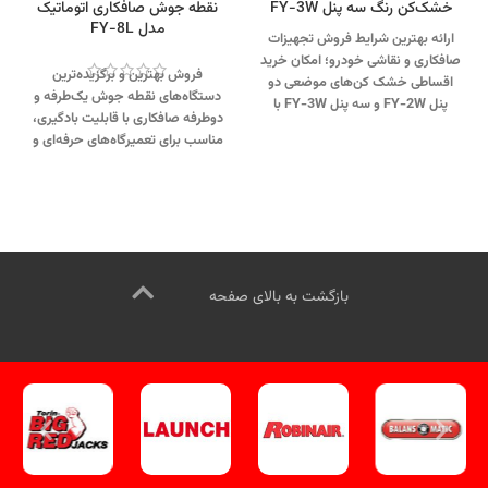
خشک‌کن رنگ سه پنل FY-3W
نقطه جوش صافکاری اتوماتیک
مدل FY-8L
ارائه بهترین شرایط فروش تجهیزات
صافکاری و نقاشی خودرو؛ امکان خرید
فروش بهترین و برگزیده‌ترین
اقساطی خشک‌ کن‌های موضعی دو
دستگاه‌های نقطه جوش یک‌طرفه و
پنل FY-2W و سه پنل FY-3W با
دو‌طرفه صافکاری با قابلیت بادگیری،
شرایط ویژه و منعطف.
مناسب برای تعمیرگاه‌های حرفه‌ای و
جهت تماس از طریق وآتساپ
صنعتی.
جهت تماس از طریق وآتساپ
09358138001 کلیک کنید
.
09358138001 کلیک کنید.
بازدید از
بازدید از پنل های خشک کن رنگ
دیگر مدلهای نقطه جوش کلیک کنید
کلیک کنید
.
کانال اینستاگرام ویل تک
کانال اینستاگرام ویل تک کلیک کنید
کلیک کنید
.
بازگشت به بالای صفحه