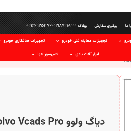
02166925476
-
02187218000
ا ما
پیگیری سفارش
وبلاگ
درو
تجهیزات معاینه فنی خودرو
تجهیزات صافکاری خودرو
ابزار آلات بادی
کمپرسور هوا
دیاگ ولوو Volvo Vcads Pro