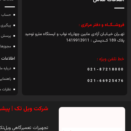
اطلاعات تماس
حساب م
فروشــگــاه و دفتر مرکزی
:
پیگیری 
تهــران خیـابـان آزادی مابین چهارراه نواب و ایستگاه مترو توحید
پرسش ه
پلاک 189 کــدپستی : 1419913911
مجوزهای
اطلاعات
خط تلفن ویژه :
درباره ما
021-87218000
راهنمایی
021-66925476
نظرات م
شرکت ویل تک | پیشر
تجهیزات تعمیرگاهی ویل‌تک ی