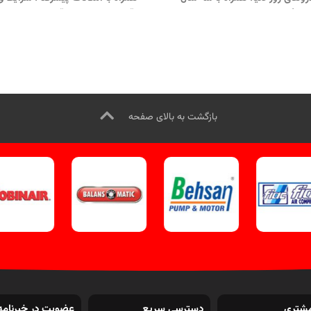
 رایگان و پشتیبانی کامل.
تماس از
قابلیت تشخیص دقیق مشکلات خود
طریق وآتساپ 09358138001 کلیک
تماس از طریق وآتساپ 01
.
بازدید از
دستگاههای دیاگ کلیک
کلیک کنید.
بازدید از دستگاههای د
د
.
اینستاگرام ویل تک کلیک کنید
.
کلیک کنید
.
اینستاگرام ویل تک کل
کنید
.
بازگشت به بالای صفحه
شتری
دسترسی سریع
عضویت در خبرنامه