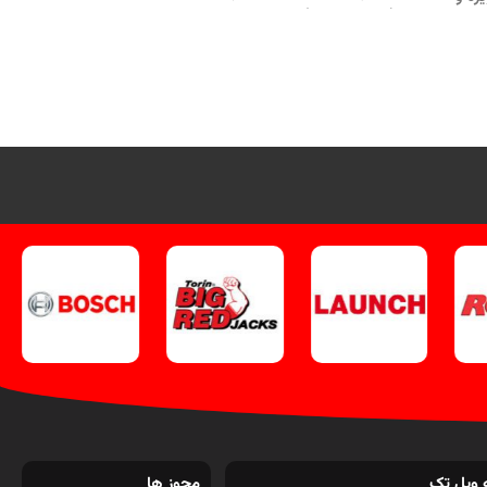
(هیوندای و کیا) همراه با برنامه‌های جامع
رو.
و تخصصی پک طلایی است.
093581380
تماس از طریق وآتساپ 09358138001
یاگ
کلیک کنید.
بازدید از دستگاه‌های عیب
یک
یاب کلیک کنید
.
اینستاگرام ویل تک کلیک
کنید
.
 ویل تک
مجوز ها