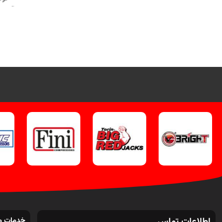
آپدیت
تماس از طریق وآتساپ 09358138001،
کلیک کنید
.
دیگر دستگاههای دیاگ خودرو
کنید
کلیک کنید
.
اینستاگرام ویل تک کلیک
کنی
کنید
.
خدمات م