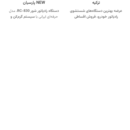
ترکیه
NEW پارسیان
عرضه بهترین دستگاه‌های شستشوی
دستگاه رادیاتور شور RC-830
، مدل
رادیاتور خودرو، فروش اقساطی
حرفه‌ای ایرانی با
سیستم گرم‌کن و
دستگاه رادیاتور و سیلندر شور
فیلتراسیون با کیفیت بالا
، یکی از
اتوماتیک برند اتومک ترکیه با بهترین
بهترین گزینه‌ها برای تعمیرگاه‌ها و
شرایط در ویل تک.
جهت تماس از
مراکز خدمات خودرویی است.
تماس
طریق وآتساپ 09358138001 کلیک
از طریق وآتساپ 09358138001
کنید.
بازدید از دستگاههای
کلیک کنید.
برای خرید محلول رادیاتور
رادیاتورشور کلیک کنید
.
کانال
شور کلیک
کنید.
کانال اینستاگرام ویل
اینستاگرام ویل تک کلیک کنید
.
تک کلیک کنید
.
بازگشت به بالای صفحه