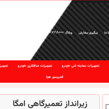
02166925476
-
02187218000
ا ما
پیگیری سفارش
وبلاگ
تجهیزات معاینه فنی خودرو
تجهیزات صافکاری خودرو
تجهیزا
کمپرسور هوا
زیرانداز تعمیرگاهی امگا