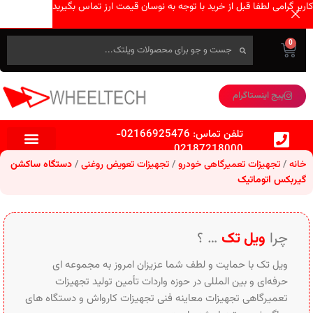
کاربر گرامی لطفا قبل از خرید با توجه به نوسان قیمت ارز تماس بگیرید
0
پیج اینستاگرام
تلفن تماس:
02166925476
-
02187218000
خانه
تجهیزات تعمیرگاهی خودرو
تجهیزات تعویض روغنی
دستگاه ساکشن
گیربکس اتوماتیک
چرا
ویل تک
… ؟
ویل تک با حمایت و لطف شما عزیزان امروز به مجموعه ای
حرفه‌ای و بین‌ المللی در حوزه واردات تأمین تولید تجهیزات
تعمیرگاهی تجهیزات معاینه فنی تجهیزات کارواش و دستگاه های