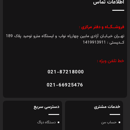
اطلاعات تماس
فروشــگــاه و دفتر مرکزی
:
تهــران خیـابـان آزادی مابین چهارراه نواب و ایستگاه مترو توحید پلاک 189
کــدپستی : 1419913911
خط تلفن ویژه :
021-87218000
021-66925476
خدمات مشتری
دسترسی سریع
حساب من
دستگاه دیاگ