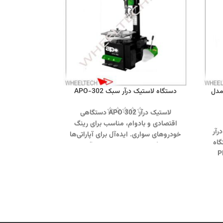
مدل
دستگاه لاستیک درآر سبک APO-302
لاستیک درآر APO 302 دستگاهی
اقتصادی و بادوام، مناسب برای رینگ
رآر
خودروهای سواری. ایده‌آل برای آپاراتی‌ها
اه
و تعمیرگاه‌های سبک با عملکرد آسان و
کن تیوبلس PL-
قابل‌اعتماد.
 ویل
جهت تماس از طریق وآتساپ
پ
09358138001 کلیک کنید.
 از
بازدید از دستگاههای تعویض لاستیک
کانال
کلیک کنید
.
کانال اینستاگرام ویل تک کلیک کنید
.