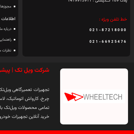
پلاک 189 کــدپستی : 1419913911
مجوزهای
اطلاعات
خط تلفن ویژه :
درباره ما
021-87218000
راهنمایی
021-66925476
نظرات م
شرکت ویل تک | پیشر
تجهیزات تعمیرگاهی ویل‌تک ی
چرخ، کارواش اتوماتیک، لاس
تمامی محصولات ویل‌تک با
خرید آنلاین تجهیزات خودر