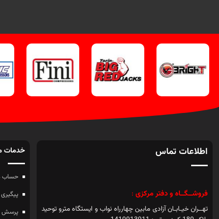
اطلاعات تماس
خدمات م
حساب م
فروشــگــاه و دفتر مرکزی
:
پیگیری 
تهــران خیـابـان آزادی مابین چهارراه نواب و ایستگاه مترو توحید
پرسش ه