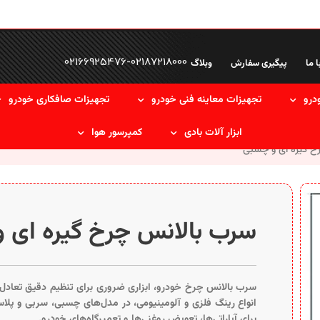
02166925476
-
02187218000
ا ما
پیگیری سفارش
وبلاگ
درو
تجهیزات معاینه فنی خودرو
تجهیزات صافکاری خودرو
ابزار آلات بادی
کمپرسور هوا
خ گیره ای و چسبی
سرب بالانس چرخ گیره ای 
سرب بالانس چرخ خودرو، ابزاری ضروری برای تنظیم دقیق تعادل
انواع رینگ‌ فلزی و آلومینیومی، در مدل‌های چسبی، سربی و پل
برای آپاراتی‌ها، تعویض روغنی‌ها و تعمیرگاه‌های خودرو.