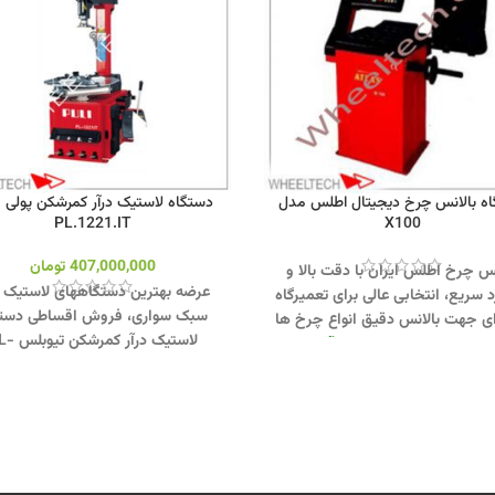
ه بالانس چرخ دیجیتال اطلس مدل
دستگاه لاستیک درآر کمرشکن پولی 
PL.1221.IT
X100
407,000,000
تومان
نس چرخ اطلس ایران با دقت بالا و
عرضه بهترین دستگاههای لاستیک د
 سریع، انتخابی عالی برای تعمیرگاه‌
سبک سواری، فروش اقساطی دستگ
ای جهت بالانس دقیق انواع چرخ ها
لاستیک درآر کمرش
ت.
جهت تماس از طریق وآتساپ
1221.IT پولی با بهترین شرایط در
093 کلیک کنید.
بازدید از دیگر
تک.
جهت تماس از طریق وآتسا
ی دستگاه بالانس کلیک کنید
.
کانال
09358138001 کلیک کنید.
بازدید
ینستاگرام ویل تک کلیک کنید
.
دستگاههای لاستیک درار کلیک کنید
.
اینستاگرام ویل تک کلیک کنید
.