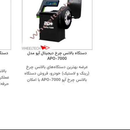
دستگاه بالانس چرخ دیجیتال آپو مدل
دستگا
APO-7000
عرضه بهترین دستگاه‌های بالانس چرخ
بالا
(رینگ و لاستیک) خودرو، فروش دستگاه
عملکرد
بالانس چرخ آپو APO-7000 با امکان
حرفه‌
خرید نقد و اقساط.
تماس از طریق
اس
وآتساپ 09358138001 کلیک کنید.
58138001
بازدید از دیگر مدلهای بالانس چرخ کلیک
مدلها
کنید
.
ورود به
اینستاگرام ویل تک کلیک
ا
کنید
.