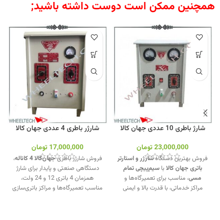
همچنین ممکن است دوست داشته باشید;
شارژ باطری 10 عددی جهان کالا
شارژر باطری 4 عددی جهان کالا
23,000,000
تومان
17,000,000
تومان
فروش بهترین دستگاه
شارژر و استارتر
فروش شارژر باطری
جهان‌کالا 4 کاناله
،
باتری جهان کالا
با
سیم‌پیچی تمام
دستگاهی صنعتی و پایدار برای شارژ
مسی
، مناسب برای تعمیرگاه‌ها و
همزمان 4 باتری 12 و 24 ولت،
مراکز خدماتی، با قدرت بالا و ایمنی
مناسب تعمیرگاه‌ها و مراکز باتری‌سازی
تضمین‌شده.
جهت تماس از طریق
با گارانتی معتبر.
وآتساپ 09358138001 کلیک کنید
.
جهت تماس از طریق وآتساپ
بازدید از دیگر مدلهای شارژ باتری
09358138001 کلیک کنید.