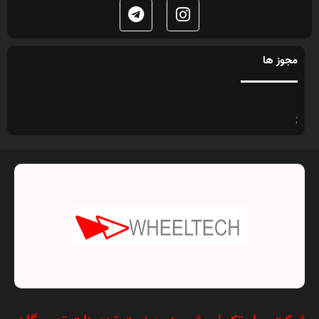
مجوز ها
;