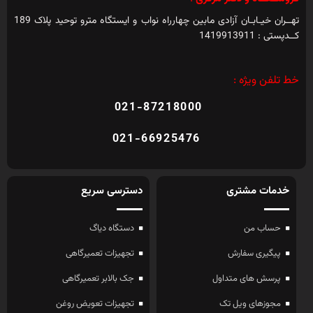
تهــران خیـابـان آزادی مابین چهارراه نواب و ایستگاه مترو توحید پلاک 189
کــدپستی : 1419913911
خط تلفن ویژه :
021-87218000
021-66925476
خدمات مشتری
دسترسی سریع
حساب من
دستگاه دیاگ
پیگیری سفارش
تجهیزات تعمیرگاهی
پرسش های متداول
جک بالابر تعمیرگاهی
مجوزهای ویل تک
تجهیزات تعویض روغن