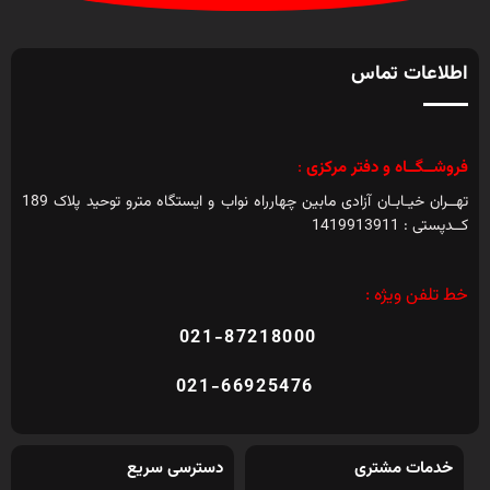
اطلاعات تماس
فروشــگــاه و دفتر مرکزی
:
تهــران خیـابـان آزادی مابین چهارراه نواب و ایستگاه مترو توحید پلاک 189
کــدپستی : 1419913911
خط تلفن ویژه :
021-87218000
021-66925476
خدمات مشتری
دسترسی سریع