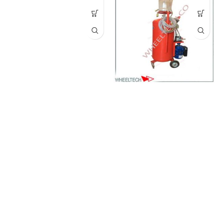
ساکشن روغن موتور برقی ایرانی با
قرقره شلنگ جمع کن روغن راسم
مخزن 100 لیتری
ایتالیا
فروش انواع شلنگ جمع کن خودکار
53,000,000
تومان
برای گریس، واسکازین، آب و باد،
فروش اقساطی ساکشن روغن موتور
تولید شده توسط کارخانجات راسم
گلکسی | عرضه بهترین تجهیزات
ایتالیا.
تماس از طریق وآتساپ
تعویض روغن خودرو با شرایط ویژه و
09358138001 کلیک کنید.
بازدید از
قیمت مناسب.
دیگر تجهیزات تعمیرگاهی کلیک کنید
.
کانال اینستاگرام ویل تک کلیک کنید
جهت تماس از طریق وآتساپ
09358138001 کلیک کنید.
بازدید از
دیگر مدلهای ساکشن روغن کلیک
کنید
.
کانال اینستاگرام ویل تک کلیک
کنید
.