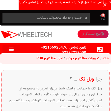
کاربر گرامی لطفا قبل از خرید با توجه به نوسان قیمت ارز تماس بگیرید
0
پیج اینستاگرام
تلفن تماس:
02166925476
-
02187218000
خانه
تجهیزات صافکاری خودرو
ابزار صافکاری PDR
چرا
ویل تک
… ؟
ویل تک با حمایت و لطف شما عزیزان امروز به مجموعه ای
حرفه‌ای و بین‌ المللی در حوزه واردات تأمین تولید تجهیزات
تعمیرگاهی تجهیزات معاینه فنی تجهیزات کارواش و دستگاه های
دیاگ خودرو تبدیل شده است