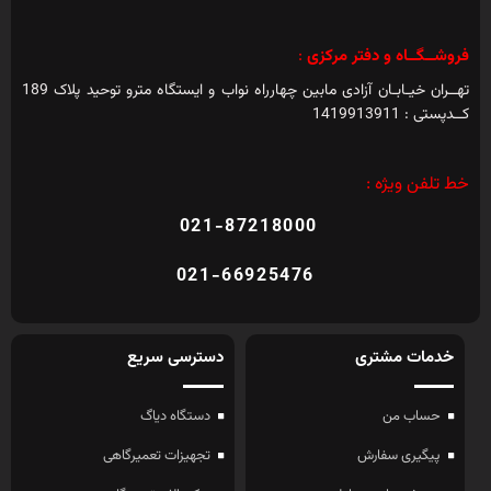
فروشــگــاه و دفتر مرکزی
:
تهــران خیـابـان آزادی مابین چهارراه نواب و ایستگاه مترو توحید پلاک 189
کــدپستی : 1419913911
خط تلفن ویژه :
021-87218000
021-66925476
خدمات مشتری
دسترسی سریع
حساب من
دستگاه دیاگ
پیگیری سفارش
تجهیزات تعمیرگاهی