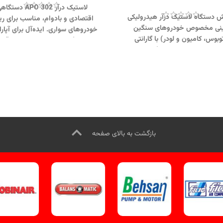
لاستیک درآر APO 302 دستگ
 دستگاه لاستیک درآر هیدرولیکی
اقتصادی و بادوام، مناسب برای ر
نی مخصوص خودروهای سنگین
خودروهای سواری. ایده‌آل برای آپارات
توبوس، کامیون و لودر) با گارانتی
و تعمیرگاه‌های سبک با عملکرد آسا
یک‌ساله و خدمات پس از فروش 10
قابل‌اعتماد.
ساله.
تماس از طریق وآتساپ
جهت تماس از طریق وآتساپ
093 کلیک کنید.
بازدید از دیگر
09358138001 کلیک کنید.
ای لاستیک درار کلیک کنید
.
کانال
بازدید از دستگاههای تعویض لاست
ینستاگرام ویل تک کلیک کنید
.
کلیک کنید
.
کانال اینستاگرام ویل تک کلیک کن
بازگشت به بالای صفحه