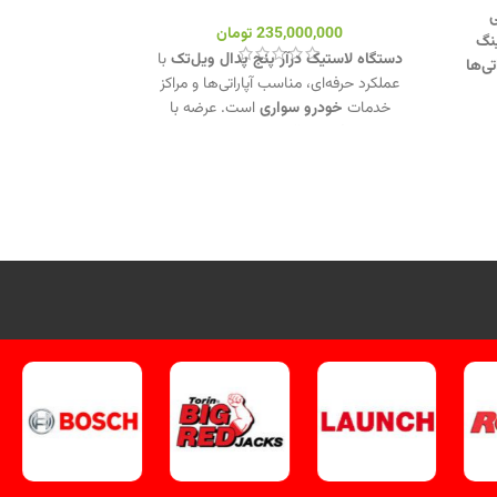
اهی
235,000,000
تومان
ینگ
دستگاه لاستیک درآر پنج پدال ویل‌تک
با
ی‌ها
عملکرد حرفه‌ای، مناسب آپاراتی‌ها و مراکز
ن و
خدمات
خودرو سواری
است. عرضه با
شرایط فروش اقساطی ویژه و کیفیت
تضمین‌شده.
جهت تماس از طریق
وآتساپ 09358138001 کلیک کنید.
یک
بازدید از دستگاههای لاستیک درآر کلیک
کنید
.
کانال اینستاگرام ویل تک کلیک
ید
.
کنید
.