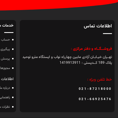
اطلاعات تماس
خدمات م
حساب م
فروشــگــاه و دفتر مرکزی
:
پیگیری 
تهــران خیـابـان آزادی مابین چهارراه نواب و ایستگاه مترو توحید
پرسش ه
پلاک 189 کــدپستی : 1419913911
مجوزهای
اطلاعات
خط تلفن ویژه :
درباره ما
021-87218000
راهنمایی
021-66925476
نظرات م