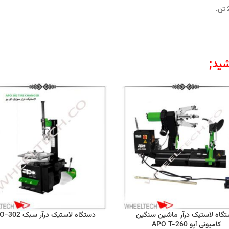
ید;
گاه لاستیک درآر ماشین سنگین
دستگاه لاستیک درآر سبک APO-302
کامیونی آپو APO T-260