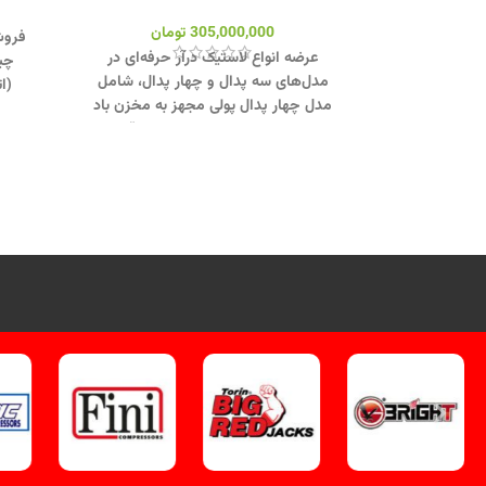
305,000,000
تومان
فروش
عرضه انواع لاستیک درآر حرفه‌ای در
چی
مدل‌های سه پدال و چهار پدال، شامل
(ا
مدل چهار پدال پولی مجهز به مخزن باد
تیوبلس برای عملکرد سریع‌تر و دقیق‌تر.
جهت تماس از طریق وآتساپ
58138001
09358138001 کلیک کنید
.
مدله
بازدید از دستگاههای لاستیک درآر کلیک
ا
کنید
.
کانال اینستاگرام ویل تک کلیک کنید
.