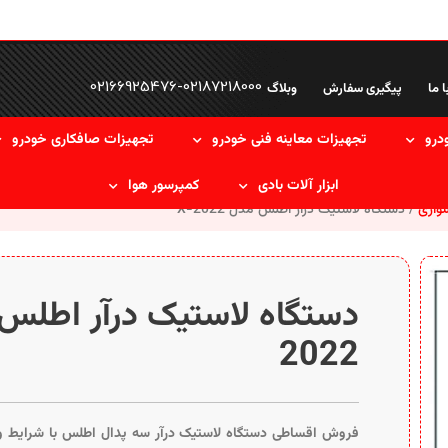
02166925476
-
02187218000
ا ما
پیگیری سفارش
وبلاگ
درو
تجهیزات معاینه فنی خودرو
تجهیزات صافکاری خودرو
ابزار آلات بادی
کمپرسور هوا
سواری
دستگاه لاستیک درآر اطلس مدل X-2022
2022
فروش اقساطی دستگاه لاستیک درآر سه پدال اطلس با شرایط و